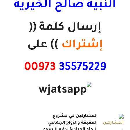
النبيه صالح الخيرية
إرسال كلمة ((
إشتراك
)) على
00973
35575229
المشاركين في مشروع
العقيقة والزواج الجماعي
الرجاء المبادرة لدفع الرسوم