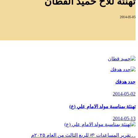
تهنئة للاخ حميد القطان
2014-05-05
حدد هدفك
2014-05-02
تهنئة بمناسبة مولد الامام علي (ع)
2014-05-13
. . تقرير المساعدات 🌱 للربع الثالث من العام ٢٠٢٥م