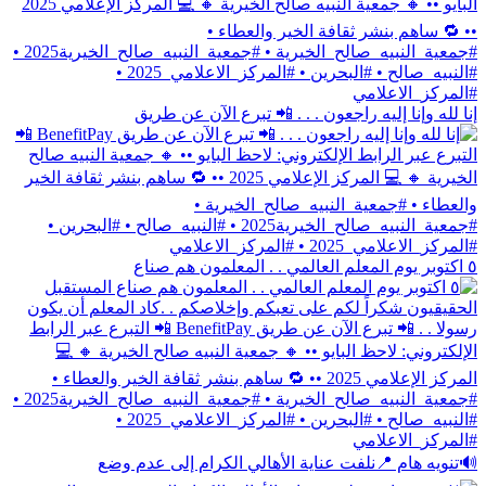
إنا لله وإنا إليه راجعون . . . 📲 تبرع الآن عن طريق
٥ اكتوبر يوم المعلم العالمي . . المعلمون هم صناع
🔊تنويه هام 📍نلفت عناية الأهالي الكرام إلى عدم وضع